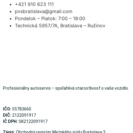
+421 910 623 111
pvsbratislava@gmail.com
Pondelok – Piatok: 7:00 – 18:00
Technická 5957/7A, Bratislava – Ružinov
Profesionálny autoservis – spoľahlivá starostlivosť o vaše vozidlo.
IČO:
55783660
DIČ:
2122091917
IČ DPH:
SK2122091917
Zápis:
Obchodný register Metského súdu Bratislava 3