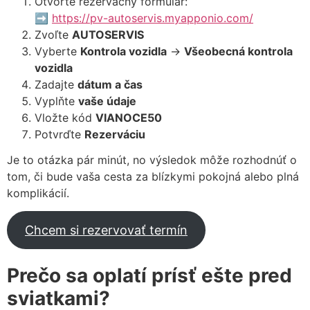
Otvorte rezervačný formulár:
➡️
https://pv-autoservis.myapponio.com/
Zvoľte
AUTOSERVIS
Vyberte
Kontrola vozidla
→
Všeobecná kontrola
vozidla
Zadajte
dátum a čas
Vyplňte
vaše údaje
Vložte kód
VIANOCE50
Potvrďte
Rezerváciu
Je to otázka pár minút, no výsledok môže rozhodnúť o
tom, či bude vaša cesta za blízkymi pokojná alebo plná
komplikácií.
Chcem si rezervovať termín
Prečo sa oplatí prísť ešte pred
sviatkami?