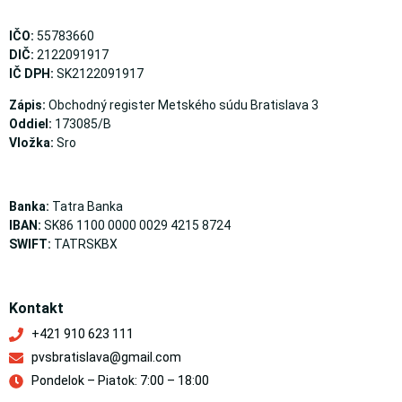
IČO:
55783660
DIČ:
2122091917
IČ DPH:
SK2122091917
Zápis:
Obchodný register Metského súdu Bratislava 3
Oddiel:
173085/B
Vložka:
Sro
Banka:
Tatra Banka
IBAN:
SK86 1100 0000 0029 4215 8724
SWIFT:
TATRSKBX
Kontakt
+421 910 623 111
pvsbratislava@gmail.com
Pondelok – Piatok: 7:00 – 18:00